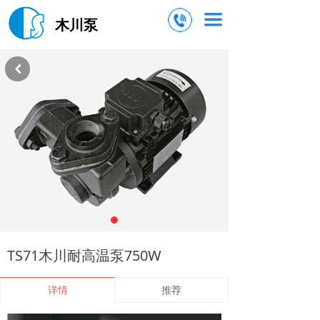
끀
木川泵
낒
TS71木川耐高温泵750W
详情
推荐