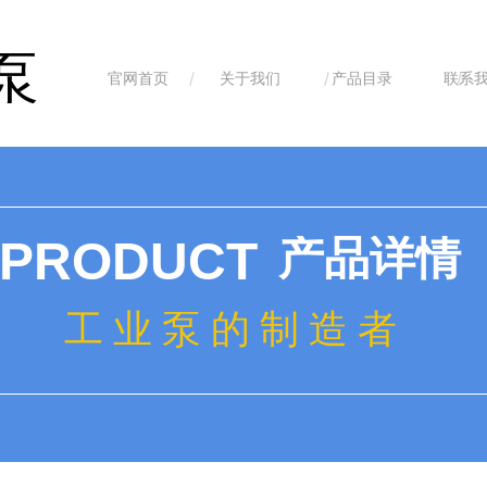
泵
官网首页
关于我们
产品目录
联系
ideBind,StyleName:Style1,ColorName:Item0,Message:InitError, ControlTyp
PRODUCT
产品详情
工 业 泵 的 制 造 者