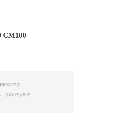
CM100
可开增值税专票
款，包装内无说明书