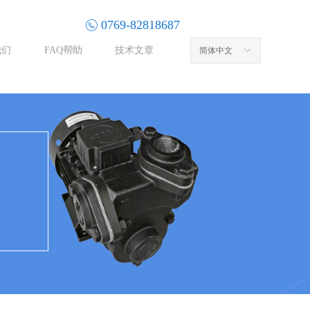
0769-82818687
我们
FAQ帮助
技术文章
简体中文
ꀅ
e:productSlideBind Error:未将对象引用设置到对象的实例。