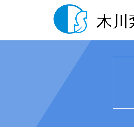
木川
Control Render Error!ControlType:productSl