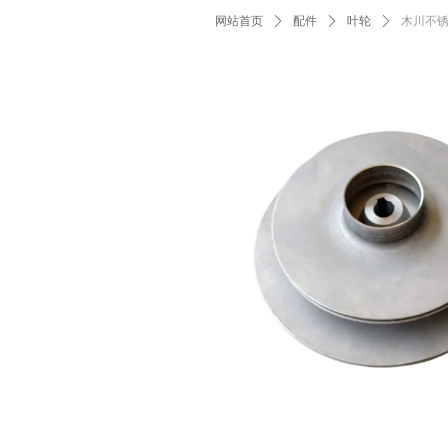
网站首页
ꄲ
配件
ꄲ
叶轮
ꄲ
木川不锈钢